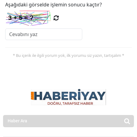
Aşağıdaki görselde işlemin sonucu kaçtır?
* Bu içerik ile ilgili yorum yok, ilk yorumu siz yazın, tartışalım *