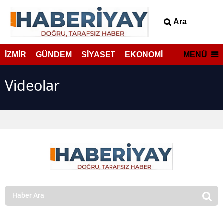
Ara
MENÜ
İZMİR
GÜNDEM
SİYASET
EKONOMİ
Videolar