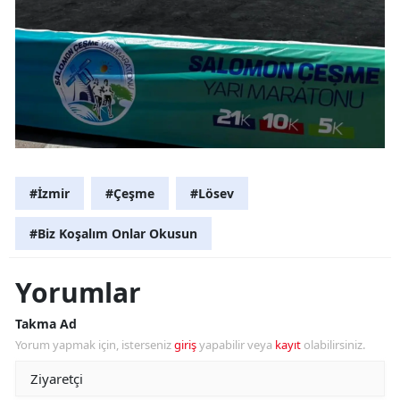
#İzmir
#Çeşme
#Lösev
#Biz Koşalım Onlar Okusun
Yorumlar
Takma Ad
Yorum yapmak için, isterseniz
giriş
yapabilir veya
kayıt
olabilirsiniz.