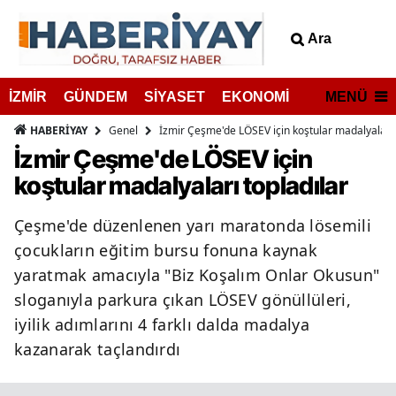
Ara
MENÜ
İZMİR
GÜNDEM
SİYASET
EKONOMİ
Genel
İzmir Çeşme'de LÖSEV için koştular madalyaları 
HABERİYAY
İzmir Çeşme'de LÖSEV için
koştular madalyaları topladılar
Çeşme'de düzenlenen yarı maratonda lösemili
çocukların eğitim bursu fonuna kaynak
yaratmak amacıyla "Biz Koşalım Onlar Okusun"
sloganıyla parkura çıkan LÖSEV gönüllüleri,
iyilik adımlarını 4 farklı dalda madalya
kazanarak taçlandırdı