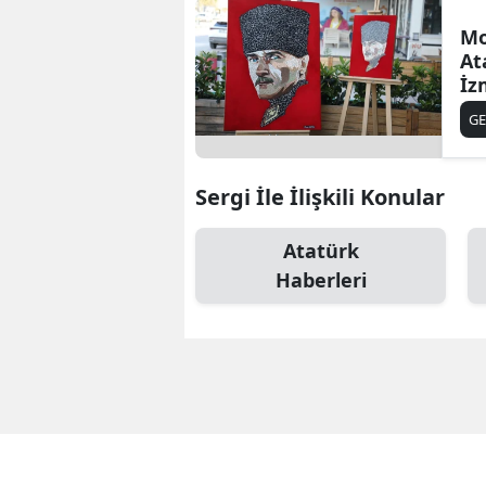
Mo
At
İz
G
Sergi İle İlişkili Konular
Atatürk
Haberleri