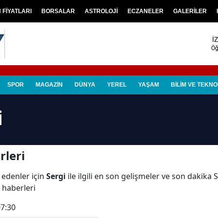
N FİYATLARI
BORSALAR
ASTROLOJİ
ECZANELER
GALERİLER
İ
Öğ
SPOR
MAGAZİN
DÜNYA
YEREL
YAŞAM
BİLİM VE TEKNO
i
rleri
 edenler için
Sergi
ile ilgili en son gelişmeler ve son dakika 
i haberleri
07:30