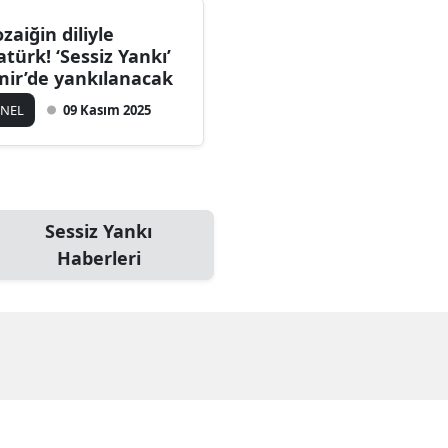
zaiğin diliyle
atürk! ‘Sessiz Yankı’
mir’de yankılanacak
ENEL
09 Kasım 2025
Sessiz Yankı
Haberleri