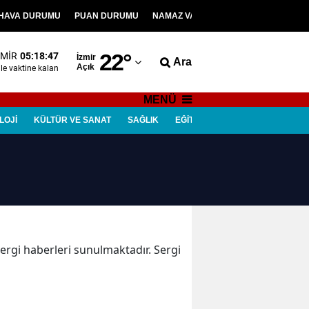
HAVA DURUMU
PUAN DURUMU
NAMAZ VAKİTLERİ
VİDEOLAR
Adana
22
°
ZMIR
05:18:47
İzmir
Ara
Açık
Adıyaman
le
vaktine kalan
Afyonkarahisar
MENÜ
LOJİ
KÜLTÜR VE SANAT
SAĞLIK
EĞİTİM
ÇEVRE
ASAYİŞ
Ağrı
Amasya
Ankara
Antalya
Artvin
Sergi haberleri sunulmaktadır. Sergi
Aydın
Balıkesir