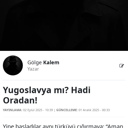
Gölge
Kalem
Yazar
Yugoslavya mı? Hadi
Oradan!
YAYINLAMA:
02 Eylül 2025 - 10:39
|
GÜNCELLEME:
01 Aralık 2025 - 00:33
Yine başladılar aynı türküyü çığırmaya: “Aman