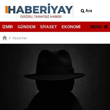
Ara
MENÜ
İZMİR
GÜNDEM
SİYASET
EKONOMİ
/
Yazarlar