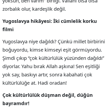
yoksun, ben varım” birliği. Vallahi olsa olsa
zorbalık olur, kardeşlik değil.
Yugoslavya hikâyesi: İki cümlelik korku
filmi
Yugoslavya niye dağıldı? Çünkü millet birbirini
boğuyordu, kimse kimseyi eşit görmüyordu.
Şimdi çıkıp “çok kültürlülük yüzünden dağıldı”
diyorlar. Yahu bırak Allah aşkına! Sen eşitliği
yok say, baskıyı artır, sonra kabahati çok
kültürlülüğe at. Hadi oradan!
Çok kültürlülük düşman değil, düğün
bayramdır!