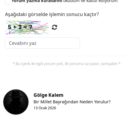
Yorum yazma kurallarını
okudum ve kabul ediyorum
Aşağıdaki görselde işlemin sonucu kaçtır?
* Bu içerik ile ilgili yorum yok, ilk yorumu siz yazın, tartışalım *
Gölge Kalem
Bir Millet Bayrağından Neden Yorulur?
13 Ocak 2026