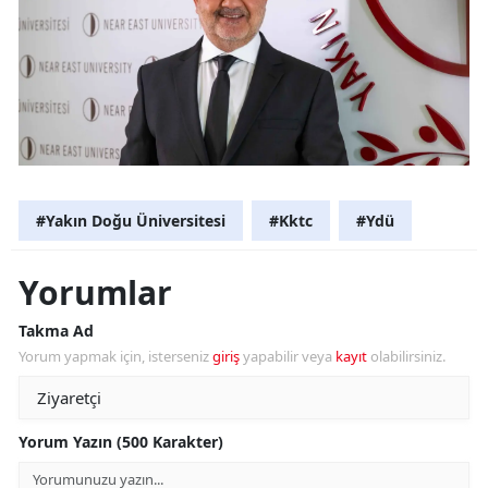
#Yakın Doğu Üniversitesi
#Kktc
#Ydü
Yorumlar
Takma Ad
Yorum yapmak için, isterseniz
giriş
yapabilir veya
kayıt
olabilirsiniz.
Yorum Yazın (500 Karakter)