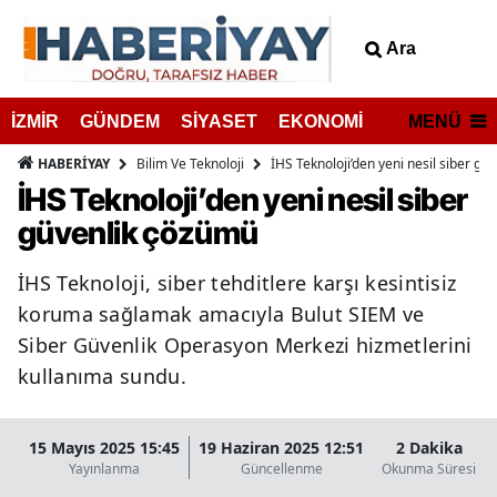
Ara
MENÜ
İZMİR
GÜNDEM
SİYASET
EKONOMİ
Bilim Ve Teknoloji
İHS Teknoloji’den yeni nesil siber g
HABERİYAY
İHS Teknoloji’den yeni nesil siber
güvenlik çözümü
İHS Teknoloji, siber tehditlere karşı kesintisiz
koruma sağlamak amacıyla Bulut SIEM ve
Siber Güvenlik Operasyon Merkezi hizmetlerini
kullanıma sundu.
15 Mayıs 2025 15:45
19 Haziran 2025 12:51
2 Dakika
Yayınlanma
Güncellenme
Okunma Süresi