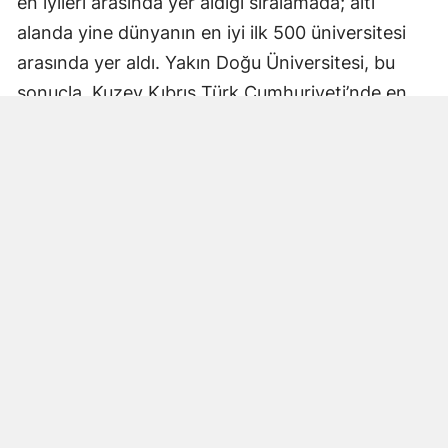
en iyileri arasında yer aldığı sıralamada; altı
alanda yine dünyanın en iyi ilk 500 üniversitesi
arasında yer aldı. Yakın Doğu Üniversitesi, bu
sonuçla, Kuzey Kıbrıs Türk Cumhuriyeti’nde en
fazla alanda yer alan üniversite olurken, Türk
üniversiteleri arasında da en fazla alanda
sıralamaya giren vakıf üniversitesi olarak öne
çıktı.
Alan sıralamalarında elde edilen bu sonuçlar,
Yakın Doğu Üniversitesi’nin genel sıralamadaki
başarısının; farklı disiplinlere yayılan,
sürdürülebilir ve dengeli bir akademik
performansa dayandığını da bir kez daha
gösterdi.