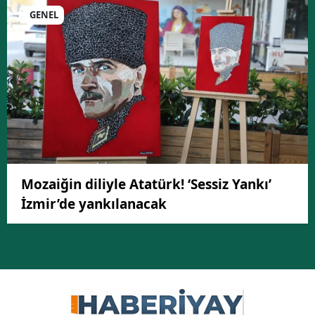
GENEL
Mozaiğin diliyle Atatürk! ‘Sessiz Yankı’
İzmir’de yankılanacak