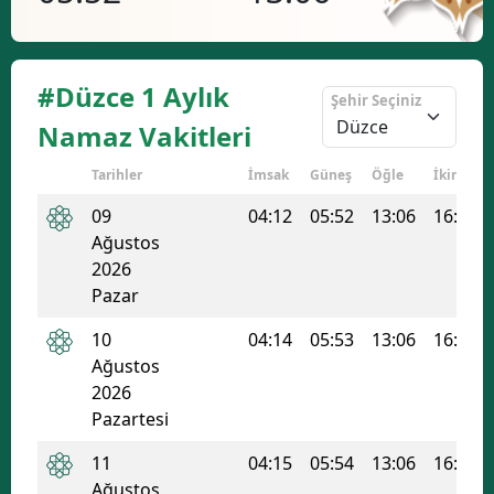
#Düzce 1 Aylık
Şehir Seçiniz
Namaz Vakitleri
Tarihler
İmsak
Güneş
Öğle
İkindi
09
04:12
05:52
13:06
16:57
Ağustos
2026
Pazar
10
04:14
05:53
13:06
16:57
Ağustos
2026
Pazartesi
11
04:15
05:54
13:06
16:56
Ağustos