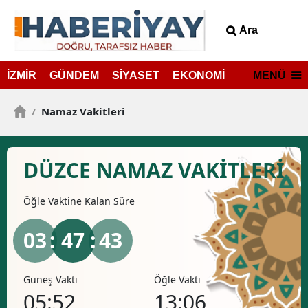
Ara
MENÜ
İZMİR
GÜNDEM
SİYASET
EKONOMİ
/
Namaz Vakitleri
DÜZCE NAMAZ VAKİTLERİ
Öğle
Vaktine Kalan Süre
03
: 47 :
43
Güneş Vakti
Öğle Vakti
İkind
05:52
13:06
16