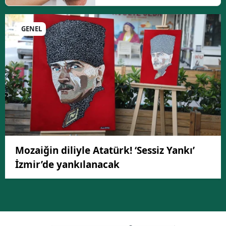
GENEL
Mozaiğin diliyle Atatürk! ‘Sessiz Yankı’
İzmir’de yankılanacak