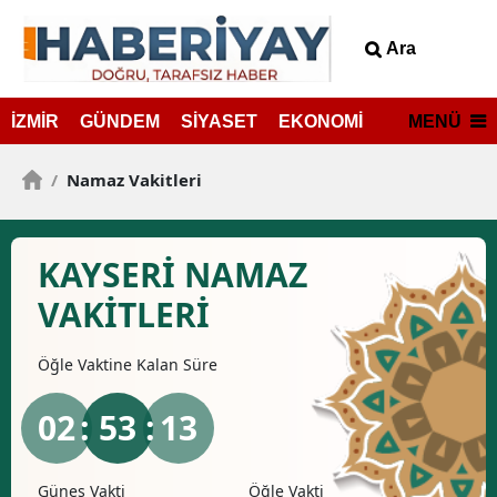
Ara
MENÜ
İZMİR
GÜNDEM
SİYASET
EKONOMİ
/
Namaz Vakitleri
KAYSERI NAMAZ
VAKİTLERİ
Öğle
Vaktine Kalan Süre
02
: 53 :
13
Güneş Vakti
Öğle Vakti
İkind