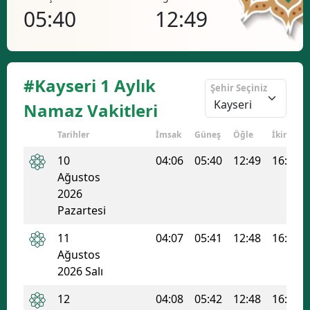
05:40
12:49
16
#Kayseri 1 Aylık
Şehir Seçiniz
Namaz Vakitleri
Tarihler
İmsak
Güneş
Öğle
İkindi
10
04:06
05:40
12:49
16:37
Ağustos
2026
Pazartesi
11
04:07
05:41
12:48
16:36
Ağustos
2026 Salı
12
04:08
05:42
12:48
16:36