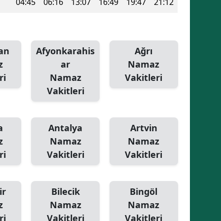
04:45
06:16
13:07
16:49
19:47
21:12
an
Afyonkarahis
Ağrı
z
ar
Namaz
ri
Namaz
Vakitleri
Vakitleri
a
Antalya
Artvin
z
Namaz
Namaz
ri
Vakitleri
Vakitleri
ir
Bilecik
Bingöl
z
Namaz
Namaz
ri
Vakitleri
Vakitleri