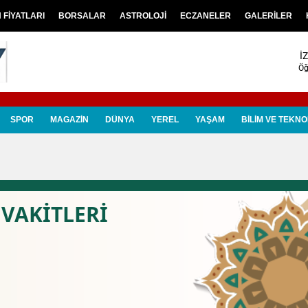
N FİYATLARI
BORSALAR
ASTROLOJİ
ECZANELER
GALERİLER
İ
Öğ
SPOR
MAGAZİN
DÜNYA
YEREL
YAŞAM
BİLİM VE TEKNO
VAKİTLERİ