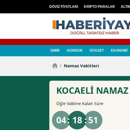
DÖVİZ FİYATLARI
KRİPTO PARALAR
ALTI
İZMİR
GÜNDEM
SİYASET
EKONOMİ
/
Namaz Vakitleri
KOCAELI NAMAZ 
Öğle
Vaktine Kalan Süre
04
: 18 :
50