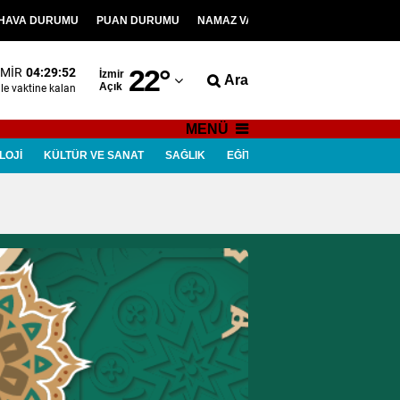
HAVA DURUMU
PUAN DURUMU
NAMAZ VAKİTLERİ
VİDEOLAR
Adana
22
°
ZMIR
04:29:51
İzmir
Ara
Açık
Adıyaman
le
vaktine kalan
Afyonkarahisar
MENÜ
LOJİ
KÜLTÜR VE SANAT
SAĞLIK
EĞİTİM
ÇEVRE
ASAYİŞ
Ağrı
Amasya
Ankara
Antalya
Artvin
Aydın
Balıkesir