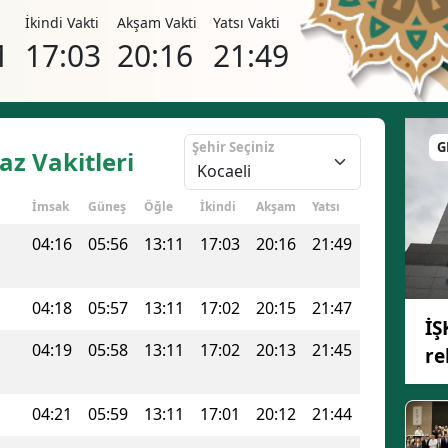
i
İkindi Vakti
Akşam Vakti
Yatsı Vakti
1
17:03
20:16
21:49
Şehir Seçiniz
G
az Vakitleri
İmsak
Güneş
Öğle
İkindi
Akşam
Yatsı
04:16
05:56
13:11
17:03
20:16
21:49
04:18
05:57
13:11
17:02
20:15
21:47
İŞ
04:19
05:58
13:11
17:02
20:13
21:45
re
04:21
05:59
13:11
17:01
20:12
21:44