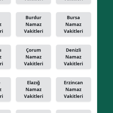
Burdur
Bursa
z
Namaz
Namaz
ri
Vakitleri
Vakitleri
ı
Çorum
Denizli
z
Namaz
Namaz
ri
Vakitleri
Vakitleri
e
Elazığ
Erzincan
z
Namaz
Namaz
ri
Vakitleri
Vakitleri