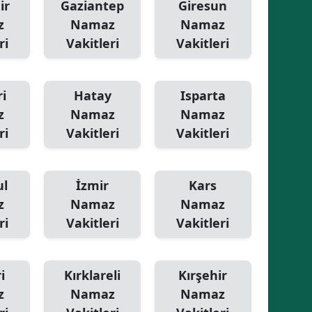
ir
Gaziantep
Giresun
z
Namaz
Namaz
ri
Vakitleri
Vakitleri
i
Hatay
Isparta
z
Namaz
Namaz
ri
Vakitleri
Vakitleri
ul
İzmir
Kars
z
Namaz
Namaz
ri
Vakitleri
Vakitleri
i
Kırklareli
Kırşehir
z
Namaz
Namaz