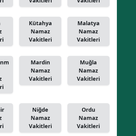
ri
Vakitleri
Vakitleri
a
Kütahya
Malatya
z
Namaz
Namaz
ri
Vakitleri
Vakitleri
anm
Mardin
Muğla
Namaz
Namaz
z
Vakitleri
Vakitleri
ri
ir
Niğde
Ordu
z
Namaz
Namaz
ri
Vakitleri
Vakitleri